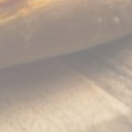
VISITOR_INFO1_LIVE
YouTube
Users bandwidth
6
estimation for
Monate
video-playback on
pages with
YouTube videos.
YSC
YouTube
Contains an unique
Session
ID to keep statistics
of what videos from
YouTube the end-
user has seen.
TDID
AdSrvr.com
This cookie carries
12
out iformation about
Monate
how the user uses
the website and
any advertising the
user have seen
prior visiting the
page
apnid
Sojern
Sojern analyzes the
90 Tage
complete user's
path to the path of
its travel purchase
cid
Sojern
Sojern analyzes the
12
complete user's
Monate
path to the path of