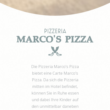
its travel purchase
gid
Sojern
Sojern analyzes the
12
complete user's
Monate
path to the path of
its travel purchase
_gat_UA-115057-7
Google
Google Analytics
Session
Pizzeria
Analytics
allows user tracking
MARCO'S PIZZA
to enhance the
website
performance and
experience
_gid
Google
Google Analytics
24
Analytics
allows user tracking
Stunden
to enhance the
Die Pizzeria Marco’s Pizza
website
performance and
bietet eine Carte Marco’s
experience
Pizza. Da sich die Pizzeria
_gat
Google
Google Analytics
Session
mitten im Hotel befindet,
Analytics
allows user tracking
to enhance the
können Sie in Ruhe essen
website
performance and
und dabei Ihre Kinder auf
experience
den unmittelbar daneben
TDCPM
AdSrvr.com
This cookie carries
12