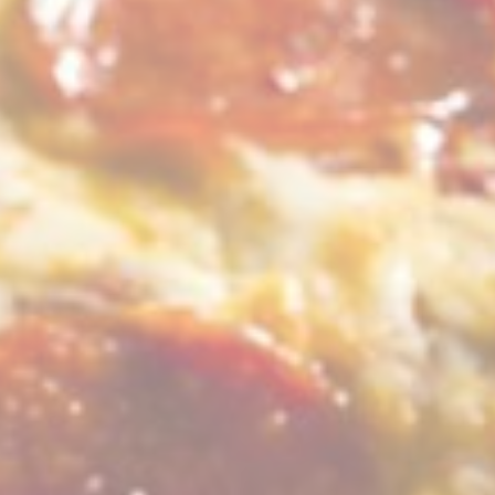
Was sind Cookies?
Cookies sind kleine Textinformationen, die von der Website
verwendet werden, um die Benutzerfreundlichkeit zu
verbessern. Akzeptieren Sie alle Cookies oder wählen Sie
die Kategorien, die Sie zulassen möchten.
Cookie-Richtlinie
Erforderlich
Notwendige Cookies ermöglichen das ordnungsgemäße
Funktionieren der Website, indem sie grundlegende
Funktionen wie die Anmeldung im privaten Bereich oder
die Navigation auf der Website ermöglichen
Name
Anbieter
Zweck
CONSENT
YouTube
Cookie Consent for
YouTube platform