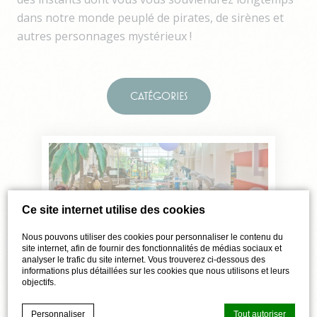
dans notre monde peuplé de pirates, de sirènes et
autres personnages mystérieux !
Catégories
Ce site internet utilise des cookies
Nous pouvons utiliser des cookies pour personnaliser le contenu du
site internet, afin de fournir des fonctionnalités de médias sociaux et
analyser le trafic du site internet. Vous trouverez ci-dessous des
informations plus détaillées sur les cookies que nous utilisons et leurs
objectifs.
Personnaliser
Tout autoriser