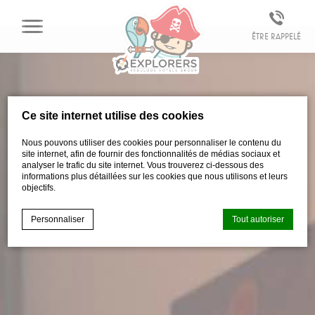
Être rappelé
Ce site internet utilise des cookies
Nous pouvons utiliser des cookies pour personnaliser le contenu du
site internet, afin de fournir des fonctionnalités de médias sociaux et
analyser le trafic du site internet. Vous trouverez ci-dessous des
informations plus détaillées sur les cookies que nous utilisons et leurs
objectifs.
Personnaliser
Tout autoriser
Déclaration de cookie par
d-edge Macaron CMP
. Dernière mise à
jour: 2021-04-28.
Que sont les cookies?