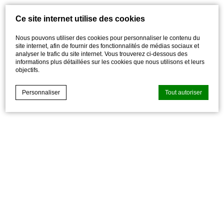
Ce site internet utilise des cookies
Nous pouvons utiliser des cookies pour personnaliser le contenu du
site internet, afin de fournir des fonctionnalités de médias sociaux et
analyser le trafic du site internet. Vous trouverez ci-dessous des
informations plus détaillées sur les cookies que nous utilisons et leurs
objectifs.
Personnaliser
Tout autoriser
Déclaration de cookie par
d-edge Macaron CMP
. Dernière mise à
jour: 2021-04-28.
Que sont les cookies?
Les cookies sont de petits morceaux d'informations
textuelles qui sont utilisés par le site internet pour améliorer
l'expérience utilisateur. Acceptez tous les cookies ou
choisissez les catégories que vous souhaitez autoriser.
relative aux cookies