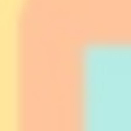
Statistiques
Les cookies de ce type sont utilisés pour collecter des
informations sur le parcours de navigation de l'utilisateur
dans le but d'analyser les statistiques de manière agrégée
afin d'améliorer le site internet.
Nom
Fournisseur
Objectif
Durée
fr
Facebook
Facebook uses
90 jours
such cookie to
identify logged-in
user's session and
preferences
VISITOR_INFO1_LIVE
YouTube
Users bandwidth
6 mois
estimation for
video-playback on
pages with
YouTube videos.
YSC
YouTube
Contains an unique
Session
ID to keep statistics
of what videos from
YouTube the end-
user has seen.