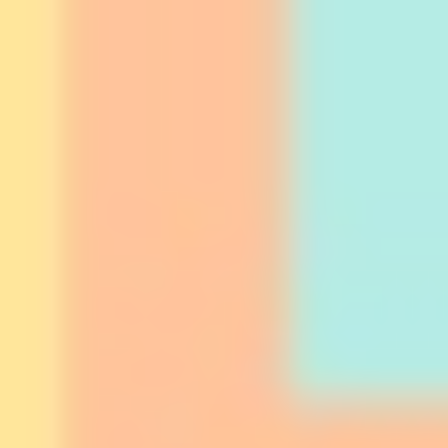
experience
_gid
Google
Google Analytics
24
Analytics
allows user tracking
heures
to enhance the
website
performance and
experience
_gat
Google
Google Analytics
Session
Analytics
allows user tracking
to enhance the
website
performance and
experience
TDCPM
AdSrvr.com
This cookie carries
12 mois
out iformation about
how the user uses
the website and
any advertising the
user have seen
prior visiting the
page
ttdid
Sojern
Sojern analyzes the
30 jours
complete user's
path to the path of
its travel purchase