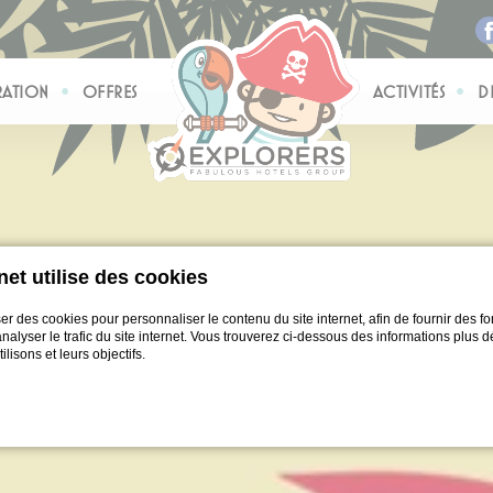
RATION
OFFRES
ACTIVITÉS
D
F
rnet utilise des cookies
er des cookies pour personnaliser le contenu du site internet, afin de fournir des fo
alyser le trafic du site internet. Vous trouverez ci-dessous des informations plus dé
lisons et leurs objectifs.
okie par
d-edge Macaron CMP
. Dernière mise à jour: 2021-04-28.