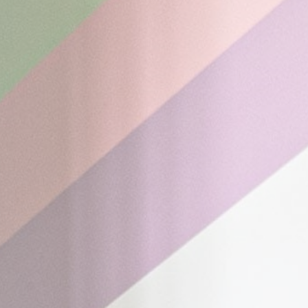
Cookie
consent on Cookies
Consent
and consent
Identifier.
_deCookiesConsentDeleteKey
D-edge
Remember user's
Cookie
consent on Cookies
Consent
and consent
Identifier.
fb_cookie_law_consent
D-edge
Remember user's
Cookie
consent on Cookies
Consent
and consent
Identifier.
Statistiques
Les cookies de ce type sont utilisés pour collecter des
informations sur le parcours de navigation de l'utilisateur
dans le but d'analyser les statistiques de manière agrégée
afin d'améliorer le site internet.
Nom
Fournisseur
Objectif
Durée
fr
Facebook
Facebook uses
90 jours