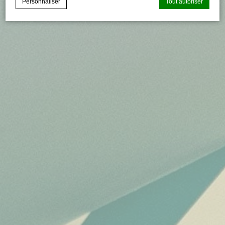
Personnaliser
Tout autoriser
Déclaration de cookie par
d-edge Macaron CMP
. Dernière mise à
jour: 2021-04-28.
Que sont les cookies?
Les cookies sont de petits morceaux d'informations
textuelles qui sont utilisés par le site internet pour améliorer
l'expérience utilisateur. Acceptez tous les cookies ou
choisissez les catégories que vous souhaitez autoriser.
relative aux cookies
Nécessaire
Les cookies nécessaires permettent au site internet de se
comporter correctement en permettant des fonctionnalités
de base telles que les connexions aux zones privées ou la
navigation sur le site.