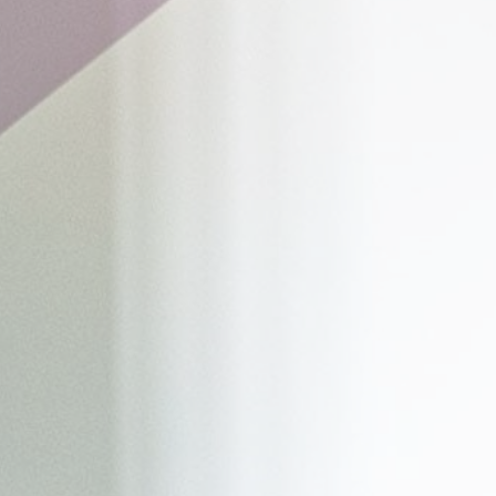
such cookie to
identify logged-in
user's session and
preferences
VISITOR_INFO1_LIVE
YouTube
Users bandwidth
6 mois
estimation for
video-playback on
pages with
YouTube videos.
YSC
YouTube
Contains an unique
Session
ID to keep statistics
of what videos from
YouTube the end-
user has seen.
TDID
AdSrvr.com
This cookie carries
12 mois
out iformation about
how the user uses
the website and
any advertising the
user have seen
prior visiting the
page
apnid
Sojern
Sojern analyzes the
90 jours
complete user's
path to the path of