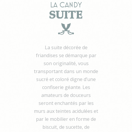
IDE
Doubleclick
Doubleclick is owned by
1
La Candy
Google. Doubleclick's
année
SUITE
main activity is real time
bidding advertising
exchange
_fbp
Facebook
90
Advertising
jours
La suite décorée de
Confirmer la sélection
friandises se démarque par
Moins de détails
son originalité, vous
transportant dans un monde
sucré et coloré digne d’une
confiserie géante. Les
amateurs de douceurs
seront enchantés par les
murs aux teintes acidulées et
par le mobilier en forme de
biscuit, de sucette, de