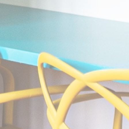
its travel purchase
cid
Sojern
Sojern analyzes the
12 mois
complete user's
path to the path of
its travel purchase
gid
Sojern
Sojern analyzes the
12 mois
complete user's
path to the path of
its travel purchase
_gat_UA-115057-7
Google
Google Analytics
Session
Analytics
allows user tracking
to enhance the
website
performance and
experience
_gid
Google
Google Analytics
24
Analytics
allows user tracking
heures
to enhance the
website
performance and
experience
_gat
Google
Google Analytics
Session
Analytics
allows user tracking
to enhance the