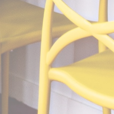
website
performance and
experience
TDCPM
AdSrvr.com
This cookie carries
12 mois
out iformation about
how the user uses
the website and
any advertising the
user have seen
prior visiting the
page
ttdid
Sojern
Sojern analyzes the
30 jours
complete user's
path to the path of
its travel purchase
_ga
Google
Google Analytics
2 ans
Analytics
allows user tracking
to enhance the
website
performance and
experience
_gat_UA-4717938-7
Google
Google Analytics
Session
Analytics
allows user tracking
to enhance the
website