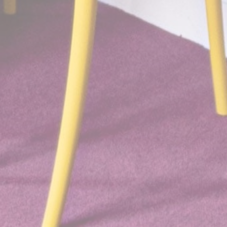
performance and
experience
Marketing et publicités
Les cookies marketing seront principalement utilisés par
des tiers pour créer un profil d'utilisateur afin de suivre son
comportement et ses habitudes sur le Web à des fins de
marketing.
Nom
Fournisseur
Objectif
Durée
IDE
Doubleclick
Doubleclick is owned by
1
Google. Doubleclick's
année
main activity is real time
bidding advertising
exchange
_fbp
Facebook
90
Advertising
jours