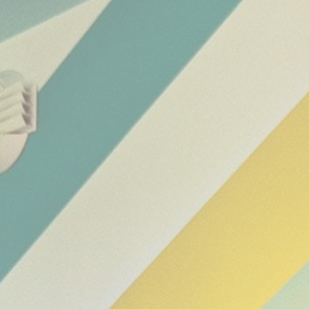
Nom
Fournisseur
Objectif
CONSENT
YouTube
Cookie Consent for
YouTube platform
nlbi_2454396
The Hotels
Network
visid_incap_2454396
The Hotels
Network
_icl_current_language
Site
Internationalization
incap_ses_454_2454396
The Hotels
Network
__thn_ss
The Hotels
Network
thn_id
The Hotels
Network
Préférences
Les cookies de préférence permettent de sauvegarder les