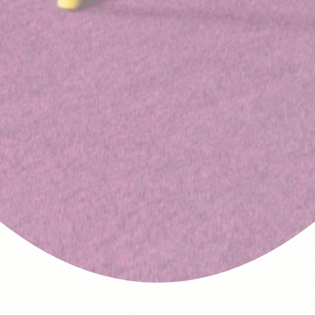
Données des utilisateurs publicitaires
Donnez votre consentement pour l'envoi de données
utilisateur liées à la publicité à Google.
Nom
Fournisseur
Objectif
Durée
IDE
Doubleclick
Doubleclick is owned by
1
Google. Doubleclick's
année
main activity is real time
bidding advertising
exchange
_fbp
Facebook
90
Advertising
jours
Annonces personnalisées
Donner le consentement à des tiers pour la publicité
personnalisée
Nom
Fournisseur
Objectif
Durée