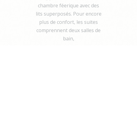
chambre féerique avec des
lits superposés. Pour encore
plus de confort, les suites
comprennent deux salles de
bain,
La Candy Suite n’est pas
seulement un lieu de séjour,
mais une véritable invitation
à l’évasion et à l’imagination.
Elle est le cadre idéal pour
créer des souvenirs
mémorables en famille ou
entre amis, où chaque
moment est empreint de
douceur et de joie. Que vous
soyez friand de sucreries ou