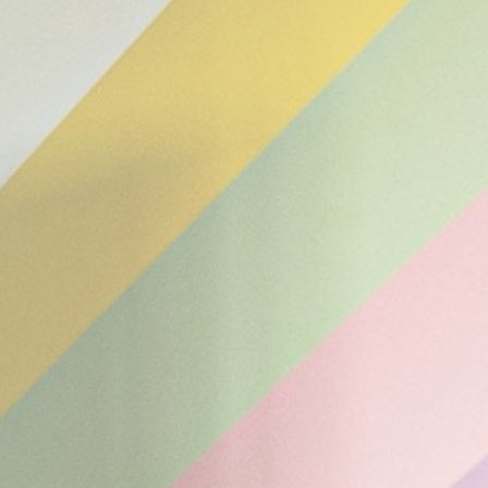
préférences de l'utilisateur pour la prochaine visite. Par
exemple, ils pourraient contenir la langue de l'utilisateur.
Nom
Fournisseur
Objectif
did_compat
Auth0
Used to let user log
in using its account
or using social
media third party-
logins
did
Auth0
Used to let user log
in using its account
or using social
media third party-
logins
_deCookiesConsentID
D-edge
Remember user's
Cookie
consent on Cookies
Consent
and consent
Identifier.
fb_cookie_law_gdpr
D-edge
Remember user's
Cookie
consent on Cookies
Consent
and consent
Identifier.
_deCookiesConsent
D-edge
Remember user's