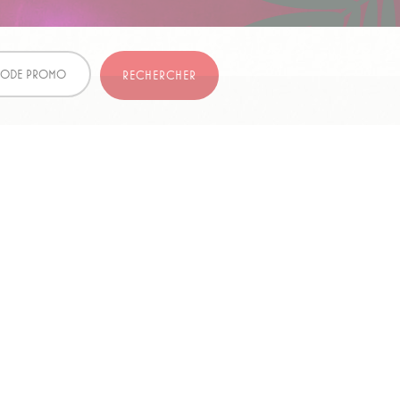
afin de suivre
ODE PROMO
RECHERCHER
Durée
1
année
90
ÊTRE RAPPELÉ(E)
jours
Durée
1
année
90