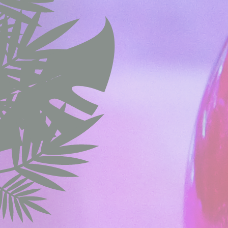
Stati
Les cookies de c
dans le but d'an
Nom
fr
VISITOR_INF
YSC
TDID
apnid
cid