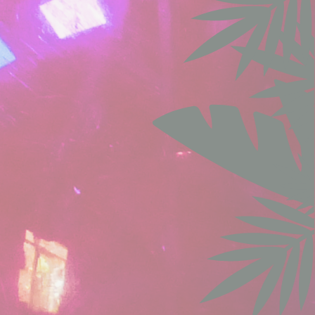
l'utilisateur
Durée
90 jours
with
6 mois
om
Session
s the
12 mois
ing
90 jours
12 mois