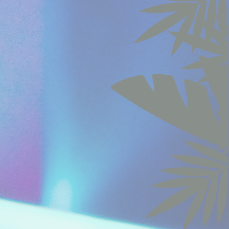
es
urée
ans
sion
mois
heures
sion
sion
ns