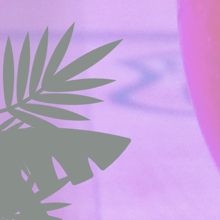
gid
_gat_UA-1150
_gid
_gat
TDCPM
ttdid
_ga
_gat_UA-471