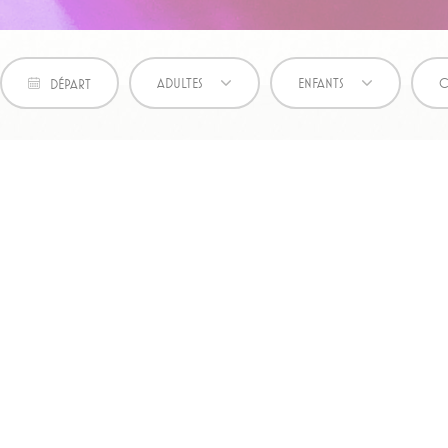
ting et publicités
eting seront principalement utilisés par des tiers pour créer un profil d'utilisateur 
t et ses habitudes sur le Web à des fins de marketing.
ADULTES
ENFANTS
C
DÉPART
isseur
Objectif
click
Doubleclick is owned by Google. Doubleclick's main activity is real time
bidding advertising exchange
ook
sing
P1040950
es des utilisateurs publicitaires
nsentement pour l'envoi de données utilisateur liées à la publicité à Google.
isseur
Objectif
click
Doubleclick is owned by Google. Doubleclick's main activity is real time
bidding advertising exchange
ook