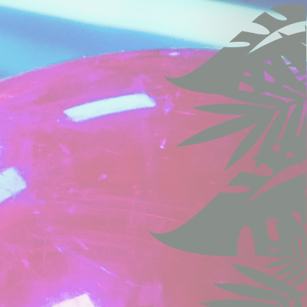
aine visite. Par
Durée
ng
1
année
ng
1
année
Session
7 jours
Session
Session
Session