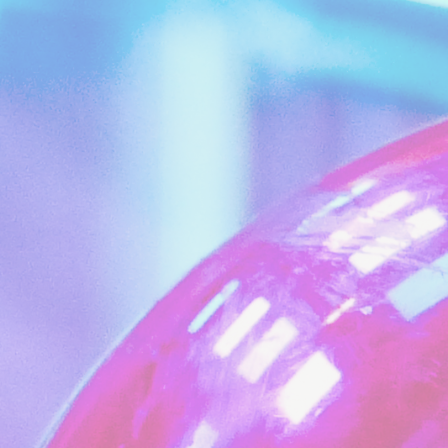
érences
préférence permettent de sauvegarder les préférences de l'utilisateur pour la proch
rraient contenir la langue de l'utilisateur.
Nom
Fournisseur
Objectif
Auth0
Used to let user log in using its account or usi
social media third party-logins
Auth0
Used to let user log in using its account or usi
social media third party-logins
nsentID
D-edge Cookie
Remember user's consent on Cookies and
Consent
consent Identifier.
w_gdpr
D-edge Cookie
Remember user's consent on Cookies and
Consent
consent Identifier.
onsent
D-edge Cookie
Remember user's consent on Cookies and
Consent
consent Identifier.
nsentDeleteKey
D-edge Cookie
Remember user's consent on Cookies and
Consent
consent Identifier.
w_consent
D-edge Cookie
Remember user's consent on Cookies and
Consent
consent Identifier.