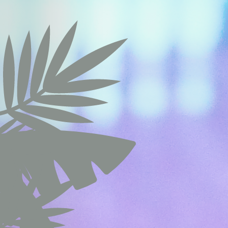
Préf
Les cookies de 
exemple, ils pou
did_compat
did
_deCookiesCo
fb_cookie_la
_deCookiesC
_deCookiesCo
fb_cookie_la