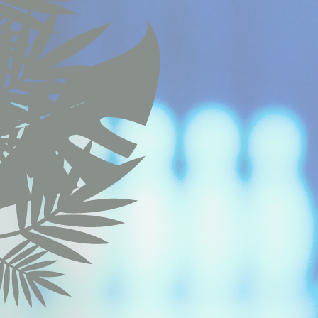
relative aux co
Néce
Les cookies néc
fonctionnalités
No
CONSENT
nlbi_2454396
visid_incap_
_icl_current_
incap_ses_4
__thn_ss
thn_id