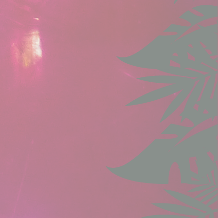
12 mois
site
Session
site
24
heures
site
Session
s the
12 mois
ing
30 jours
site
2 ans
site
Session