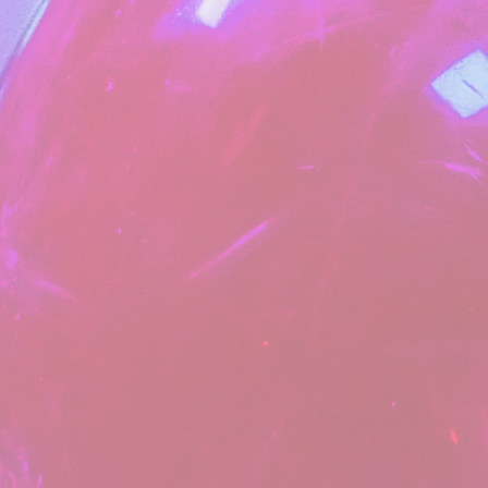
stiques
e type sont utilisés pour collecter des informations sur le parcours de navigation de 
alyser les statistiques de manière agrégée afin d'améliorer le site internet.
Fournisseur
Objectif
Facebook
Facebook uses such cookie to identify logged-in user's
session and preferences
O1_LIVE
YouTube
Users bandwidth estimation for video-playback on pages 
YouTube videos.
YouTube
Contains an unique ID to keep statistics of what videos fr
YouTube the end-user has seen.
AdSrvr.com
This cookie carries out iformation about how the user use
website and any advertising the user have seen prior visit
the page
Sojern
Sojern analyzes the complete user's path to the path of its
travel purchase
Sojern
Sojern analyzes the complete user's path to the path of its