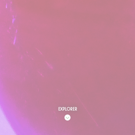
travel purchase
Sojern
Sojern analyzes the complete user's path to the path of its
travel purchase
57-7
Google
Google Analytics allows user tracking to enhance the web
Analytics
performance and experience
Google
Google Analytics allows user tracking to enhance the web
Analytics
performance and experience
Google
Google Analytics allows user tracking to enhance the web
Analytics
performance and experience
AdSrvr.com
This cookie carries out iformation about how the user use
website and any advertising the user have seen prior visit
the page
Sojern
Sojern analyzes the complete user's path to the path of its
travel purchase
Google
Google Analytics allows user tracking to enhance the web
Analytics
performance and experience
7938-7
Google
Google Analytics allows user tracking to enhance the web
Explorer
Analytics
performance and experience