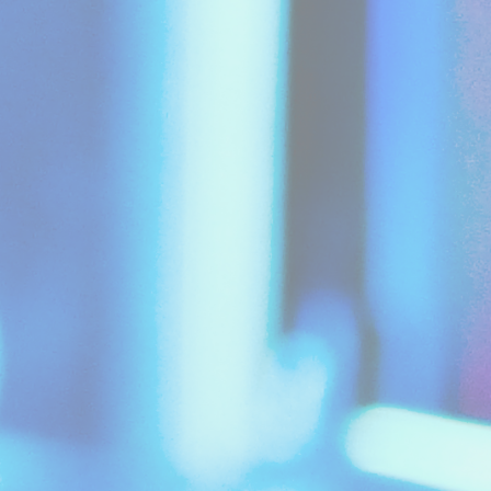
okies
ssaire
essaires permettent au site internet de se comporter correctement en permettant d
 de base telles que les connexions aux zones privées ou la navigation sur le site.
m
Fournisseur
Objectif
D
YouTube
Cookie Consent for YouTube platform
17 
The Hotels Network
Ses
2454396
The Hotels Network
12 
language
Site Internationalization
24 
54_2454396
The Hotels Network
Ses
The Hotels Network
Ses
The Hotels Network
2 a