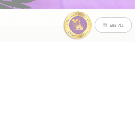
Marke
Meilleur tarif garanti
Les cookies mark
son comportemen
ARRIVÉE
Nom
Fourn
IDE
Double
_fbp
Faceb
Adverti
Donné
Donnez votre co
Nom
Fourn
IDE
Double
_fbp
Faceb