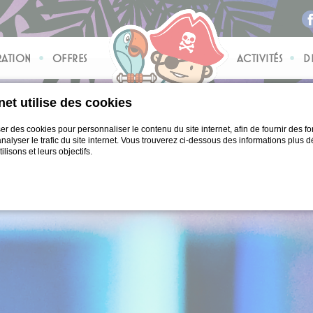
RATION
OFFRES
ACTIVITÉS
D
F
rnet utilise des cookies
er des cookies pour personnaliser le contenu du site internet, afin de fournir des fo
alyser le trafic du site internet. Vous trouverez ci-dessous des informations plus dé
lisons et leurs objectifs.
okie par
d-edge Macaron CMP
. Dernière mise à jour: 2021-04-28.
es cookies?
 de petits morceaux d'informations textuelles qui sont utilisés par le site internet 
lisateur. Acceptez tous les cookies ou choisissez les catégories que vous souhaitez 