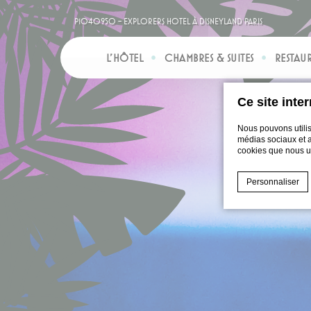
P1040950 - Explorers Hotel à Disneyland Paris
L’HÔTEL
CHAMBRES & SUITES
RESTAU
Ce site inte
Nous pouvons utilis
médias sociaux et an
cookies que nous uti
Personnaliser
Déclaration de co
Que sont l
Les cookies sont
l'expérience uti