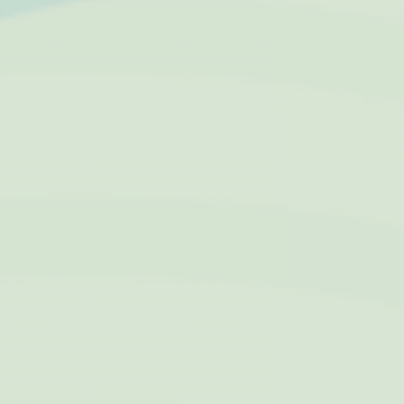
Nome
Provider
Scopo
CONSENT
YouTube
Cookie Consent for
YouTube platform
nlbi_2454396
The Hotels
Network
visid_incap_2454396
The Hotels
Network
Internazionalizzazione
Site
del Sito
Internationalization
incap_ses_454_2454396
The Hotels
Network
__thn_ss
The Hotels
Network
thn_id
The Hotels
Network
Preferenze