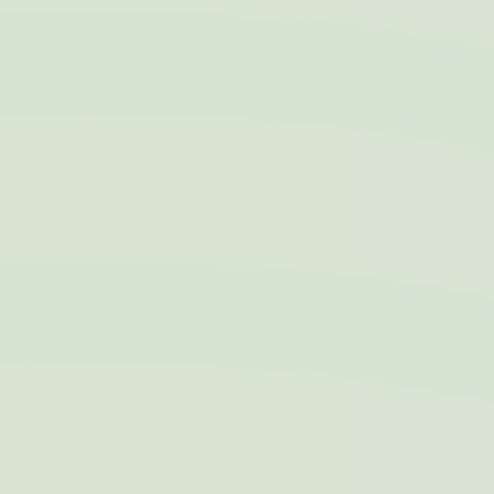
l'esperienza utente
nella visione dei
video inclusi nella
pagina
YSC
YouTube
Contiene un id
Sessione
univoco per
mantenere le
statistiche
riguardanti i video
visti dall'utente
TDID
AdSrvr.com
Questo cookie
12 mesi
contiene
informazioni
riguardanti come
l'utente utilizza il
sito. Inoltre
contiene
informazioni
riguardante le
pubblicità viste
dall'utente prima di
questa pagina
apnid
Sojern
Sojern analizza il
90 giorni
flusso dell'utente
durante