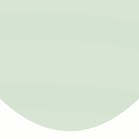
IDE
Doubleclick
DoubleClick è di
1 anno
proprietà di Google.
L'attività principale di
Doubleclick è di
essere un exchange
di real-time bidding
per le campagne
pubblicitarie
Facebook
Facebook
90
Pubblicità
Advertising
giorni
Annunci personalizzati
Fornire il consenso a terze parti per la pubblicità
personalizzata
Nome
Provider
Scopo
Durata
IDE
Doubleclick
DoubleClick è di
1 anno
proprietà di Google.
L'attività principale di
Doubleclick è di
essere un exchange