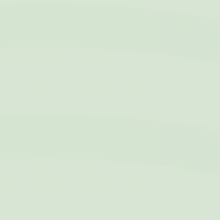
Cookie e l'ID del
consenso
Statistiche
I cookie statistici vengono utilizzati per raccogliere dati
dell'utente sulla navigazione del sito al fine di analizzarli in
maniera aggregata per poter migliorare la fruizione del sito
stesso
Nome
Provider
Scopo
Durata
fr
Facebook
Facebook utilizza
90 giorni
questo cookie per
identificare gli
utenti collegati e le
loro preferenze
VISITOR_INFO1_LIVE
YouTube
Contiene
6 mesi
informazioni di
stima della banda
internet dell'utente
utilizzata per
ottimizzare