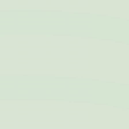
nel web a fine pubblicitario.
Nome
Provider
Scopo
Durata
IDE
Doubleclick
DoubleClick è di
1 anno
proprietà di Google.
L'attività principale di
Doubleclick è di
essere un exchange
di real-time bidding
per le campagne
pubblicitarie
Facebook
Facebook
90
Pubblicità
Advertising
giorni
Dati utente pubblicitari
Fornire il consenso per l'invio a Google dei dati dell'utente
relativi alla pubblicità.
Nome
Provider
Scopo
Durata