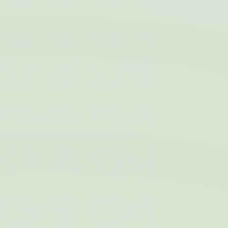
l'esperienza
d'acquisto del suo
itinerario
_ga
Google
Google Analytics
2 anni
Analytics
permette di
tracciare utenti ai
fini di migliorare
l'utilizzo e la
fruizione del sito
web
_gat_UA-4717938-7
Google
Google Analytics
Sessione
Analytics
permette di
tracciare utenti ai
fini di migliorare
l'utilizzo e la
fruizione del sito
web
Marketing e Pubblicità
I cookie di marketing o pubblicitari vengono utilizzati
principalmente da fornitori terzi ai fini di profilazione
dell'utente in modo da poterne tracciare i comportamenti