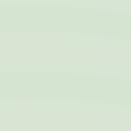
l'esperienza
d'acquisto del suo
itinerario
cid
Sojern
Sojern analizza il
12 mesi
flusso dell'utente
durante
l'esperienza
d'acquisto del suo
itinerario
gid
Sojern
Sojern analizza il
12 mesi
flusso dell'utente
durante
l'esperienza
d'acquisto del suo
itinerario
_gat_UA-115057-7
Google
Google Analytics
Sessione
Analytics
permette di
tracciare utenti ai
fini di migliorare
l'utilizzo e la
fruizione del sito
web
_gid
Google
Google Analytics
24 ore
Analytics
permette di
tracciare utenti ai