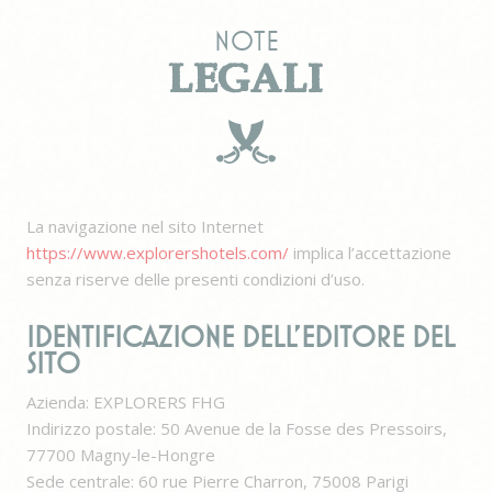
di real-time bidding
per le campagne
Note
pubblicitarie
LEGALI
Facebook
Facebook
90
Pubblicità
Advertising
giorni
Conferma Selezione
Nascondi dettagli
La navigazione nel sito Internet
https://www.explorershotels.com/
implica l’accettazione
senza riserve delle presenti condizioni d’uso.
IDENTIFICAZIONE DELL’EDITORE DEL
SITO
Azienda: EXPLORERS FHG
Indirizzo postale: 50 Avenue de la Fosse des Pressoirs,
77700 Magny-le-Hongre
Sede centrale: 60 rue Pierre Charron, 75008 Parigi