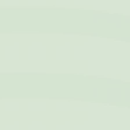
fini di migliorare
l'utilizzo e la
fruizione del sito
web
_gat
Google
Google Analytics
Sessione
Analytics
permette di
tracciare utenti ai
fini di migliorare
l'utilizzo e la
fruizione del sito
web
TDCPM
AdSrvr.com
Questo cookie
12 mesi
contiene
informazioni
riguardanti come
l'utente utilizza il
sito. Inoltre
contiene
informazioni
riguardante le
pubblicità viste
dall'utente prima di
questa pagina
ttdid
Sojern
Sojern analizza il
30 giorni
flusso dell'utente
durante