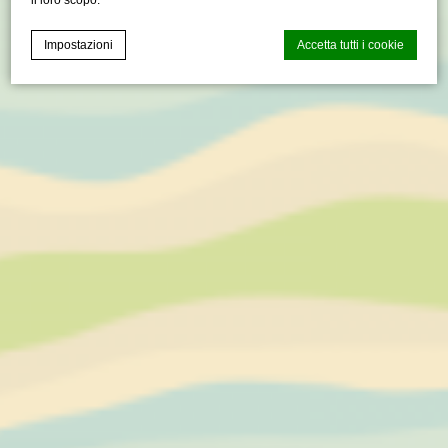
Impostazioni
Accetta tutti i cookie
Cookie Declaration generata dal
CMP Macaron d-edge
. Ultimo
aggiornamento: 2021-04-28.
Cosa sono i cookies?
I cookie sono piccoli file di testo che possono essere
utilizzati dai siti web per rendere più efficiente l'esperienza
per l'utente. Puoi accettare tutti i cookie o selezionare le
categorie che desideri abilitare.
Gestione dei Cookie
Necessario
I cookie necessari permettono un corretto utilizzo del sito
web abilitando funzionalità di base come ad esempio
l'accesso alle aree protette o la navigazione del sito